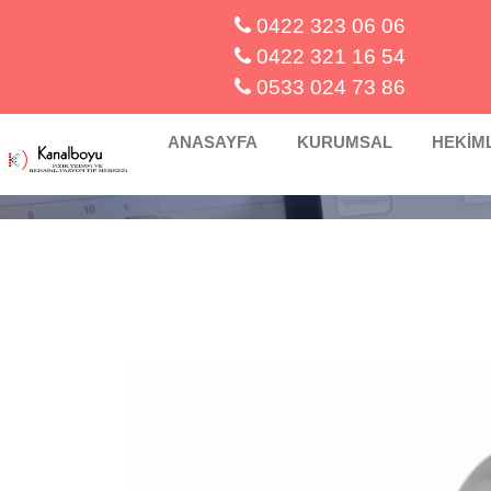
0422 323 06 06
0422 321 16 54
0533 024 73 86
ANASAYFA
KURUMSAL
HEKİM