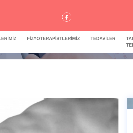
Bel Fıtığı
LERİMİZ
FİZYOTERAPİSTLERİMİZ
TEDAVİLER
TA
Anasayfa
Hizmetler
TE