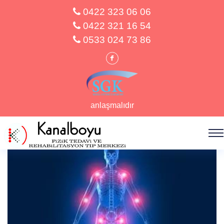
0422 323 06 06
0422 321 16 54
Kinezyolojik Teşhis ve Tedavi
0533 024 73 86
Anasayfa
Hizmetler
anlaşmalıdır