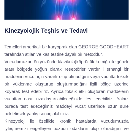
Kinezyolojik Teşhis ve Tedavi
Temelleri amerikalı bir karyoprak olan GEORGE GOODHEART
tarafından atılan ve kas testine dayalı bir metoddur.
Vucudumuzun ön yüzünde klavikula(köprücük kemiği) ile göbek
arası bölgede yoğun olarak reseptörler vardır. Herhangi bir
maddenin vucut için yararlı olup olmadığını veya vucutta toksik
bir yüklenme oluşturup oluşturmadığını ilgili bölge üzerine
koyarak test edebiliriz. Ayrıca toksik etki oluşturan maddelerin
vucuttan nasıl uzaklaştırılabileceğinide test edebiliriz. Yalnız
burada test edeceğimiz maddeyi vucut üzerinde uzun süre
bekletirsek yanlış sonuç alabiliriz.
Kinezyoloji ile özellikle kronik hastalarda vucudumuzda
iyleşmemizi engelleyen bozucu odakların olup olmadığını ve