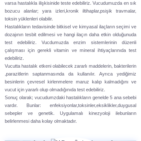
varsa hastalıkla ilişkisinide teste edebiliriz. Vucudumuzda en sık
bozucu alanlar; yara izleri,kronik iltihaplar,psişik travmalar,
toksin yüklenleri olabilir.
Hastalıkların tedavisinde bitkisel ve kimyasal ilaçların seçimi ve
dozajının tesbit edilmesi ve hangi ilaçın daha etkin olduğunuda
test edebiliriz. Vucdumuzda enzim sistemlerinin düzenli
çalışması için gerekli vitamin ve mineral ihtiyaçlarınıda test
edebiliriz.
Vucutta hastalık etkeni olabilecek zararlı maddelerin, bakterilerin
,parazitlerin saptanmasında da kullanılır. Ayrıca yediğimiz
besinlerin çevresel kirlenmelere maruz kalıp kalmadığını ve
vucut için yararlı olup olmadığınıda test edebiliriz.
Sonuç olarak; vucudumzdaki hastalıkların genelde 5 ana sebebi
vardır. Bunlar: enfeksiyonlar,toksinler,eksiklikler,duygusal
sebepler ve genetik. Uygulamalı kinezyoloji ilebunların
belirlenmesi daha kolay olmaktadır.