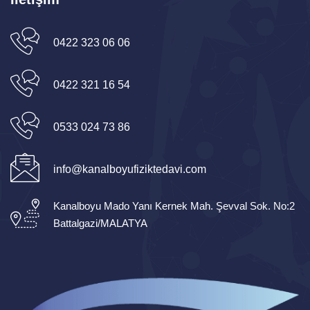
0422 323 06 06
0422 321 16 54
0533 024 73 86
info@kanalboyufiziktedavi.com
Kanalboyu Mado Yanı Kernek Mah. Şevval Sok. No:2
Battalgazi/MALATYA